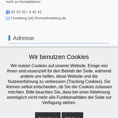
mich zu kontaktieren:
02 22 02 / 4 42 42
t.hasberg (at) thomashasberg.de
Adresse
Ingenieurbüro Thomas Hasberg
Wir benutzen Cookies
Höffenstr. 33
Wir nutzen Cookies auf unserer Website. Einige von
51469 Bergisch Gladbach
ihnen sind essenziell für den Betrieb der Seite, während
andere uns helfen, diese Website und die
GOOGLE MAPS
Nutzererfahrung zu verbessern (Tracking Cookies). Sie
können selbst entscheiden, ob Sie die Cookies zulassen
möchten. Bitte beachten Sie, dass bei einer Ablehnung
womöglich nicht mehr alle Funktionalitäten der Seite zur
Verfügung stehen.
Kontakt
Anfahrt
AGB
Datenschutz
Impressum